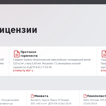
лицензии
Протокол
горючести
КАТ
Сэндвич-панели металлические трёхслойные с минеральной ватой
Сэнд
лен
110 кг/м³, сталь 0,45 мм. Результат: Г1 (материалы низкой
Про
горючести) по ДСТУ Б В.2.7-19-95.
серт
ОТКРЫТЬ PDF →
ОТК
Минвата
Пенополис
. Поліуретановий
Novoterm, Харків. Марки НТ Сендвіч
Stolit, Полтава. EPS
ертифікат до
105–140 кг/м³. ДСТУ EN 13162:2019.
13163:2019.