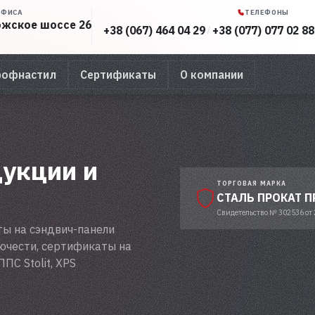
ОФИСА
ТЕЛЕФОНЫ
рожское шоссе 26
+38 (067) 464 04 29
+38 (077) 077 02 88
/
рофнастил
Сертификаты
О компании
укции и
ТОРГОВАЯ МАРКА
СТАЛЬ ПРОКАТ 
Свидетельство № 302536 от 
ы на сэндвич-панели
ючести, сертификаты на
ПС Stolit, XPS