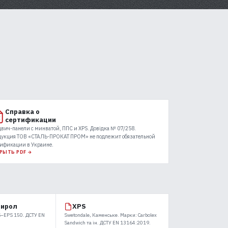
Справка о
сертификации
вич-панели с минватой, ППС и XPS. Довідка № 07/258.
дукция ТОВ «СТАЛЬ-ПРОКАТ ПРОМ» не подлежит обязательной
ификации в Украине.
РЫТЬ PDF →
тирол
XPS
 S–EPS 150. ДСТУ EN
Swetondale, Каменське. Марки: Carbolex
Sandwich та ін. ДСТУ EN 13164:2019.