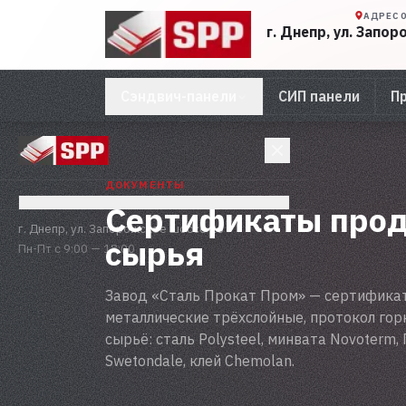
АДРЕС 
г. Днепр, ул. Запо
Сэндвич-панели
СИП панели
П
ДОКУМЕНТЫ
Сертификаты прод
Сэндвич-панели
г. Днепр, ул. Запорожское шоссе 26
сырья
Пн-Пт с 9:00 — 18:00
СИП панели
Завод «Сталь Прокат Пром» — сертификат
Профнастил
металлические трёхслойные, протокол гор
сырьё: сталь Polysteel, минвата Novoterm, П
Swetondale, клей Chemolan.
Сертификаты