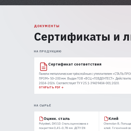
О компании
КОНТАКТЫ
ДОКУМЕНТЫ
Сертификаты и 
+38 (067) 464 04 29
+38 (077) 077 02 88
НА ПРОДУКЦИЮ
Сертификат соответствия
+38 (050) 480 04 80
Панели металлические трёхслойные с утеплителем «СТАЛЬ ПРО
ПРОМ» 50–200 мм. Выдан ТОВ «ВСЦ «ПІВДЕНТЕСТ». Действите
МЕССЕНДЖЕРЫ
2024–2026. Соответствует ТУ У 25.1-39439404-001:2020.
ОТКРЫТЬ PDF →
WHATSAPP
TELEGRAM
VIBER
НА СЫРЬЁ
RU
UK
Оцинк. сталь
Клей
Polysteel, DX51D. Сталь оцинкована з
Chemolan B, Польща
покриттям 0,45–0,78 мм. ДСТУ EN
клей. Гігієнічний с